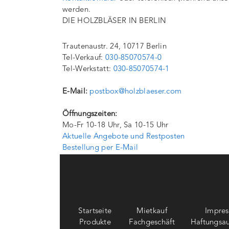
werden.
DIE HOLZBLÄSER IN BERLIN
Trautenaustr. 24, 10717 Berlin
Tel-Verkauf:
030-85070574-0
Tel-Werkstatt:
030-85070574-1
E-Mail:
postbox@holzblaeser.com
Öffnungszeiten:
Mo-Fr 10-18 Uhr, Sa 10-15 Uhr
Aktuelle Angebote und Restposten
Bestellung per E-Mail
Startseite
Mietkauf
Impre
Produkte
Fachgeschäft
Haftungsau