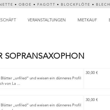
NETTE
•
OBOE
•
FAGOTT
•
BLOCKFLÖTE
•
BLEC
ESCHÄFT
VERANSTALTUNGEN
MIETKAUF
ÜR SOPRANSAXOPHON
30,00 €
Blätter „unfiled“ und weisen ein dünneres Profil
h von La ...
30,00 €
Blätter „unfiled“ und weisen ein dünneres Profil