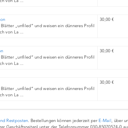
h von La ...
hon
30,00 €
Blätter „unfiled“ und weisen ein dünneres Profil
h von La ...
on
30,00 €
Blätter „unfiled“ und weisen ein dünneres Profil
h von La ...
30,00 €
Blätter „unfiled“ und weisen ein dünneres Profil
h von La ...
und Restposten
. Bestellungen können jederzeit per
E-Mail
, über u
rer Geschäftszeiten) unter der Telefonnummer 030-85070574-0 a