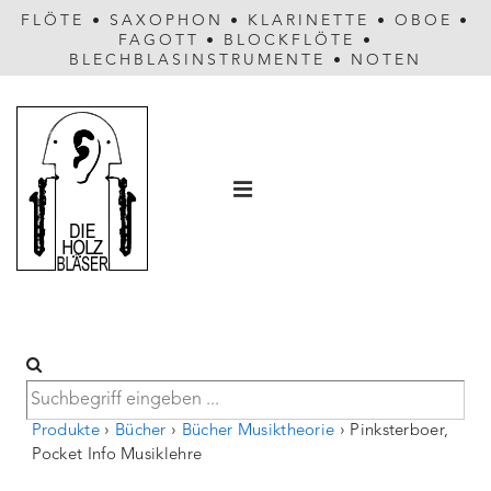
FLÖTE
•
SAXOPHON
•
KLARINETTE
•
OBOE
•
FAGOTT
•
BLOCKFLÖTE
•
BLECHBLASINSTRUMENTE
•
NOTEN
Hauptnavigation
MENÜ
Produkte
›
Bücher
›
Bücher Musiktheorie
›
Pinksterboer,
Pocket Info Musiklehre