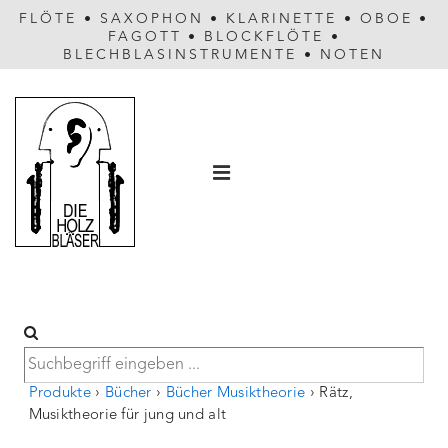
FLÖTE
•
SAXOPHON
•
KLARINETTE
•
OBOE
•
FAGOTT
•
BLOCKFLÖTE
•
BLECHBLASINSTRUMENTE
•
NOTEN
Hauptnavigation
MENÜ
Produkte
›
Bücher
›
Bücher Musiktheorie
›
Rätz,
Musiktheorie für jung und alt