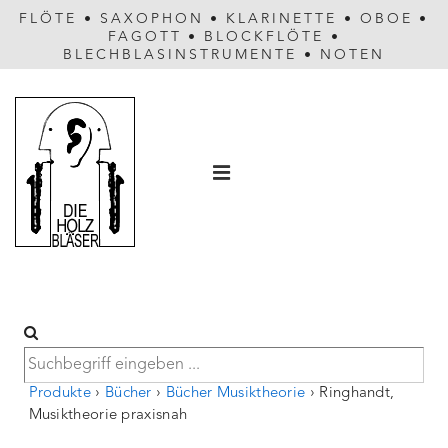
FLÖTE
•
SAXOPHON
•
KLARINETTE
•
OBOE
•
FAGOTT
•
BLOCKFLÖTE
•
BLECHBLASINSTRUMENTE
•
NOTEN
Hauptnavigation
MENÜ
Produkte
›
Bücher
›
Bücher Musiktheorie
›
Ringhandt,
Musiktheorie praxisnah