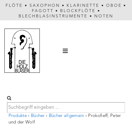
FLÖTE
•
SAXOPHON
•
KLARINETTE
•
OBOE
•
FAGOTT
•
BLOCKFLÖTE
•
BLECHBLASINSTRUMENTE
•
NOTEN
Hauptnavigation
MENÜ
Produkte
›
Bücher
›
Bücher allgemein
›
Prokofieff, Peter
und der Wolf