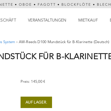
NETTE
•
OBOE
•
FAGOTT
•
BLOCKFLÖTE
•
BLEC
ESCHÄFT
VERANSTALTUNGEN
MIETKAUF
es System
›
AW-Reeds D100 Mundstück für B-Klarinette (Deutsch)
NDSTÜCK FÜR B-KLARINETT
Preis: 145,00 €
AUF LAGER.