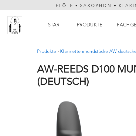
FLÖTE
•
SAXOPHON
•
KLARI
Hauptnavigation
START
PRODUKTE
FACHG
Produkte
›
Klarinettenmundstücke AW deutsch
AW-REEDS D100 MU
(DEUTSCH)