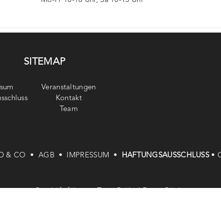
Mo-Fr 10-18 Uhr, Sa 10-15 Uhr
SITEMAP
ssum
Veranstaltungen
sschluss
Kontakt
Team
D & CO •
AGB •
IMPRESSUM •
HAFTUNGSAUSSCHLUSS
•
Geschäftsführung: Timo Bröke | Denia Röglin