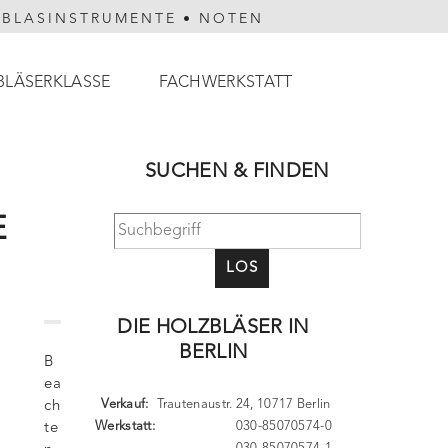
HBLASINSTRUMENTE
•
NOTEN
BLÄSERKLASSE
FACHWERKSTATT
SUCHEN & FINDEN
E
LOS
DIE HOLZBLÄSER IN
BERLIN
B
ea
Verkauf:
Trautenaustr. 24, 10717 Berlin
ch
Werkstatt:
030-85070574-0
te