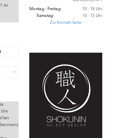
030-85070574-1
t zu
Montag - Freitag:
10 - 18 Uhr
Samstag:
10 - 15 Uhr
Zur Kontakt-Seite
s
--
ss
 die
ellen
 Resonanz