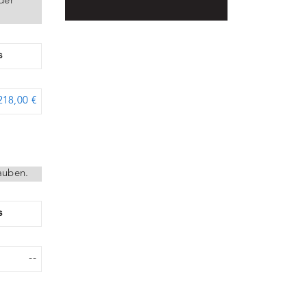
der
s
218,00 €
auben.
s
--