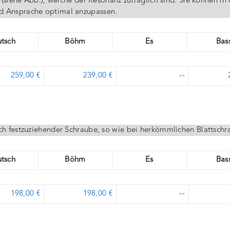
 (siehe Abb.), welche der Resonanz zuträglich sind. Sie können in 
d Ansprache optimal anzupassen.
tsch
Böhm
Es
Bas
259,00 €
239,00 €
--
ich festzuziehender Schraube, so wie bei herkömmlichen Blattschr
tsch
Böhm
Es
Bas
198,00 €
198,00 €
--