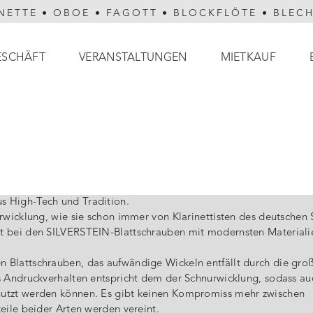
NETTE
•
OBOE
•
FAGOTT
•
BLOCKFLÖTE
•
BLEC
ESCHÄFT
VERANSTALTUNGEN
MIETKAUF
s High-Tech und Tradition.
urwicklung, wie sie schon immer von Klarinettisten des deutschen
st bei den SILVERSTEIN-Blattschrauben mit modernsten Materiali
 Blattschrauben, das aufwändige Wickeln entfällt durch die gro
as Andruckverhalten entspricht dem der Schnurwicklung, sodass au
nutzt werden können. Es gibt keinen Kompromiss mehr zwischen
eile beider Arten werden vereint.