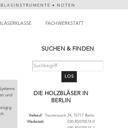
HBLASINSTRUMENTE
•
NOTEN
BLÄSERKLASSE
FACHWERKSTATT
SUCHEN & FINDEN
LOS
 Systems
DIE HOLZBLÄSER IN
en und
BERLIN
ßzügig
ch
Verkauf:
Trautenaustr. 24, 10717 Berlin
Werkstatt:
030-85070574-0