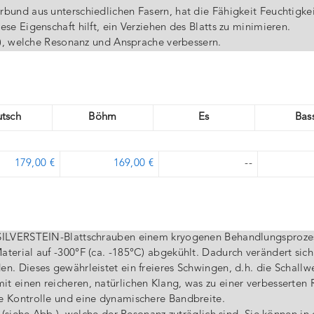
bund aus unterschiedlichen Fasern, hat die Fähigkeit Feuchtigkei
se Eigenschaft hilft, ein Verziehen des Blatts zu minimieren.
b.), welche Resonanz und Ansprache verbessern.
tsch
Böhm
Es
Bas
179,00 €
169,00 €
--
r SILVERSTEIN-Blattschrauben einem kryogenen Behandlungsproze
terial auf -300°F (ca. -185°C) abgekühlt. Dadurch verändert sich
n. Dieses gewährleistet ein freieres Schwingen, d.h. die Schallw
t einen reicheren, natürlichen Klang, was zu einer verbesserten
e Kontrolle und eine dynamischere Bandbreite.