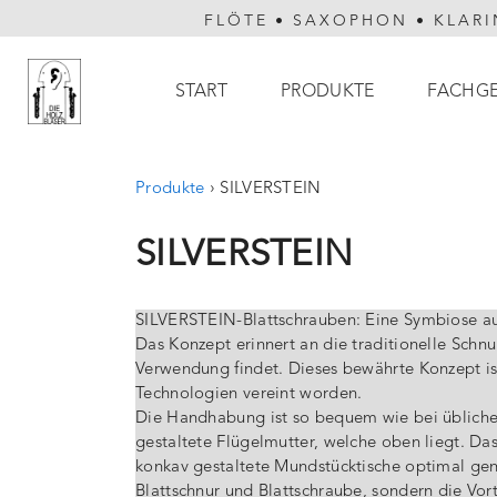
FLÖTE
•
SAXOPHON
•
KLARI
Hauptnavigation
START
PRODUKTE
FACHG
Produkte
›
SILVERSTEIN
SILVERSTEIN
SILVERSTEIN-Blattschrauben: Eine Symbiose au
Das Konzept erinnert an die traditionelle Schn
Verwendung findet. Dieses bewährte Konzept i
Technologien vereint worden.
Die Handhabung ist so bequem wie bei üblichen
gestaltete Flügelmutter, welche oben liegt. D
konkav gestaltete Mundstücktische optimal ge
Blattschnur und Blattschraube, sondern die Vort