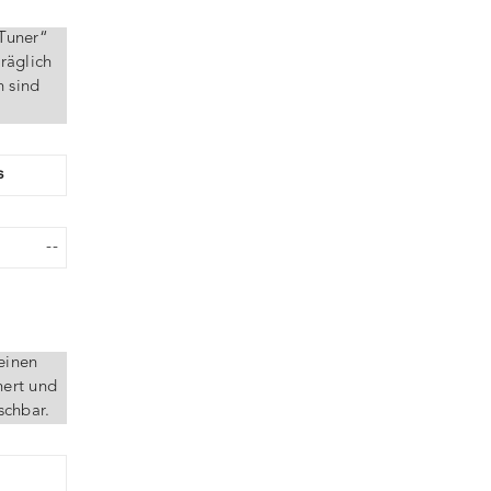
 Tuner“
räglich
n sind
s
--
einen
hert und
schbar.