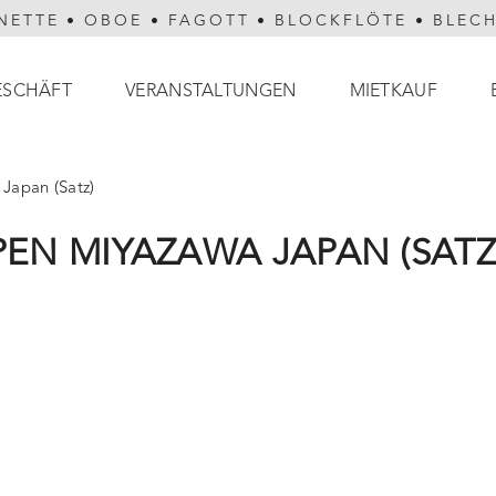
NETTE
•
OBOE
•
FAGOTT
•
BLOCKFLÖTE
•
BLEC
ESCHÄFT
VERANSTALTUNGEN
MIETKAUF
apan (Satz)
EN MIYAZAWA JAPAN (SATZ