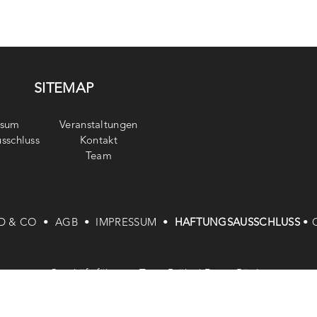
SITEMAP
ssum
Veranstaltungen
sschluss
Kontakt
Team
D & CO •
AGB •
IMPRESSUM •
HAFTUNGSAUSSCHLUSS
•
Geschäftsführung: Timo Bröke | Denia Röglin