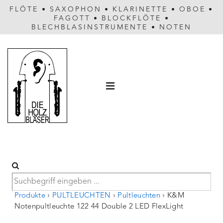
FLÖTE
•
SAXOPHON
•
KLARINETTE
•
OBOE
•
FAGOTT
•
BLOCKFLÖTE
•
BLECHBLASINSTRUMENTE
•
NOTEN
Hauptnavigation
MENÜ
Produkte
›
PULTLEUCHTEN
›
Pultleuchten
›
K&M
Notenpultleuchte 122 44 Double 2 LED FlexLight