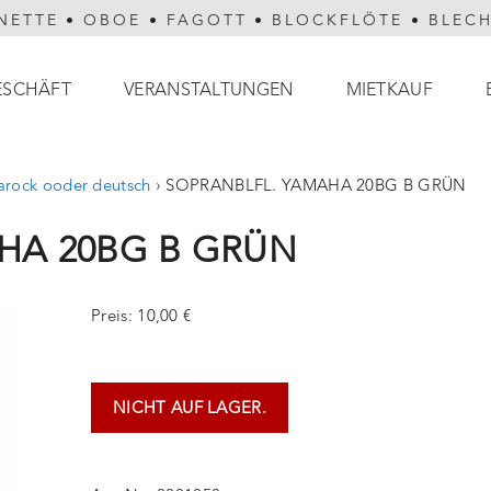
NETTE
•
OBOE
•
FAGOTT
•
BLOCKFLÖTE
•
BLEC
ESCHÄFT
VERANSTALTUNGEN
MIETKAUF
barock ooder deutsch
›
SOPRANBLFL. YAMAHA 20BG B GRÜN
HA 20BG B GRÜN
Preis: 10,00 €
NICHT AUF LAGER.