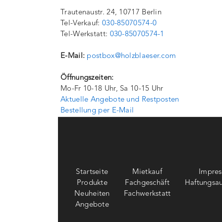
Trautenaustr. 24, 10717 Berlin
Tel-Verkauf:
030-85070574-0
Tel-Werkstatt:
030-85070574-1
E-Mail:
postbox@holzblaeser.com
Öffnungszeiten:
Mo-Fr 10-18 Uhr, Sa 10-15 Uhr
Aktuelle Angebote und Restposten
Bestellung per E-Mail
Startseite
Mietkauf
Impre
Produkte
Fachgeschäft
Haftungsau
Neuheiten
Fachwerkstatt
Angebote