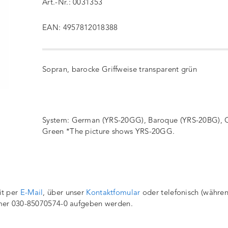
Art.-Nr.: 0031353
EAN: 4957812018388
Sopran, barocke Griffweise transparent grün
System: German (YRS-20GG), Baroque (YRS-20BG), C
Green *The picture shows YRS-20GG.
it per
E-Mail
, über unser
Kontaktfomular
oder telefonisch (währe
mmer 030-85070574-0 aufgeben werden.