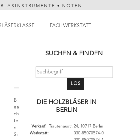
HBLASINSTRUMENTE
•
NOTEN
BLÄSERKLASSE
FACHWERKSTATT
SUCHEN & FINDEN
LOS
B
DIE HOLZBLÄSER IN
ea
BERLIN
ch
te
Verkauf:
Trautenaustr. 24, 10717 Berlin
n
Werkstatt:
030-85070574-0
Si