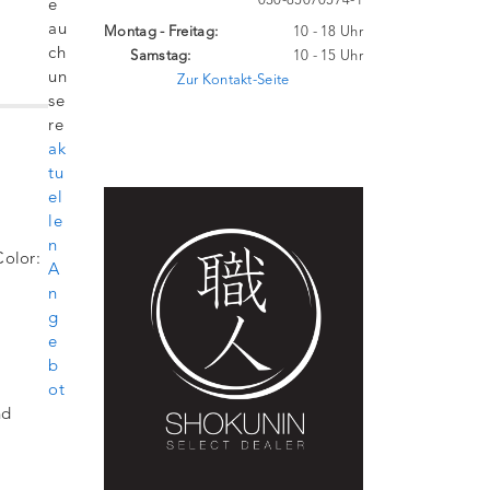
030-85070574-1
e
au
Montag - Freitag:
10 - 18 Uhr
ch
Samstag:
10 - 15 Uhr
un
Zur Kontakt-Seite
se
re
ak
tu
el
le
n
olor:
A
n
g
e
b
ot
nd