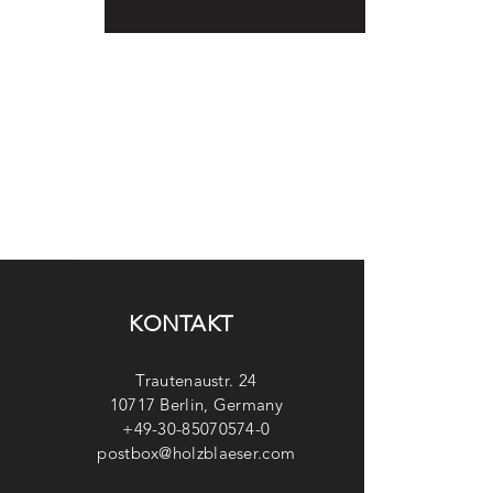
KONTAKT
Trautenaustr. 24
10717 Berlin, Germany
+49-30-85070574-0
postbox@holzblaeser.com