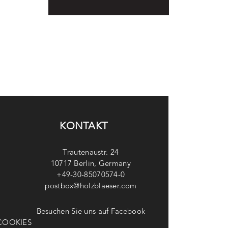
KONTAKT
Trautenaustr. 24
10717 Berlin, Germany
+49-30-85070574-0
postbox@holzblaeser.com
Besuchen Sie uns auf Facebook
COOKIES