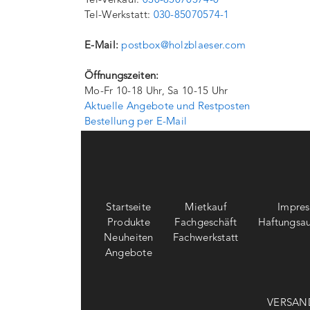
Tel-Verkauf:
030-85070574-0
Tel-Werkstatt:
030-85070574-1
E-Mail:
postbox@holzblaeser.com
Öffnungszeiten:
Mo-Fr 10-18 Uhr, Sa 10-15 Uhr
Aktuelle Angebote und Restposten
Bestellung per E-Mail
Startseite
Mietkauf
Impre
Produkte
Fachgeschäft
Haftungsau
Neuheiten
Fachwerkstatt
Angebote
VERSAN