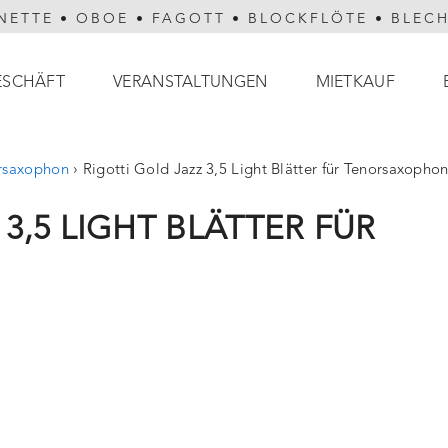
NETTE
•
OBOE
•
FAGOTT
•
BLOCKFLÖTE
•
BLEC
ESCHÄFT
VERANSTALTUNGEN
MIETKAUF
orsaxophon
›
Rigotti Gold Jazz 3,5 Light Blätter für Tenorsaxopho
3,5 LIGHT BLÄTTER FÜR