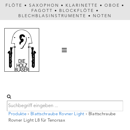
FLÖTE
•
SAXOPHON
•
KLARINETTE
•
OBOE
•
FAGOTT
•
BLOCKFLÖTE
•
BLECHBLASINSTRUMENTE
•
NOTEN
Hauptnavigation
MENÜ
Produkte
›
Blattschraube Rovner Light
›
Blattschraube
Rovner Light L8 für Tenorsax