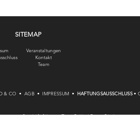
SITEMAP
ssum
Veranstaltungen
sschluss
Kontakt
Team
D & CO •
AGB •
IMPRESSUM •
HAFTUNGSAUSSCHLUSS
•
Geschäftsführung: Timo Bröke | Denia Röglin