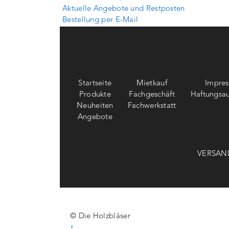
Aktuelle Angebote und Restposten
Bestellung per E-Mail
Startseite
Mietkauf
Impre
Produkte
Fachgeschäft
Haftungsau
Neuheiten
Fachwerkstatt
Angebote
VERSAN
© Die Holzbläser
↑