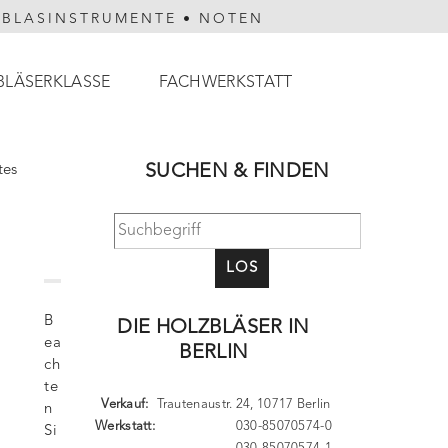
HBLASINSTRUMENTE
•
NOTEN
BLÄSERKLASSE
FACHWERKSTATT
SUCHEN & FINDEN
tes
LOS
B
DIE HOLZBLÄSER IN
ea
BERLIN
ch
te
Verkauf:
Trautenaustr. 24, 10717 Berlin
n
Werkstatt:
030-85070574-0
Si