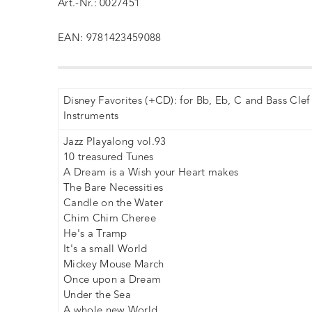
Art.-Nr.: 0027451
EAN: 9781423459088
Disney Favorites (+CD): for Bb, Eb, C and Bass Clef
Instruments
Jazz Playalong vol.93
10 treasured Tunes
A Dream is a Wish your Heart makes
The Bare Necessities
Candle on the Water
Chim Chim Cheree
He's a Tramp
It's a small World
Mickey Mouse March
Once upon a Dream
Under the Sea
A whole new World