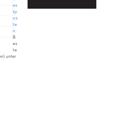
es
tp
os
te
n
.
B
es
te
n) unter