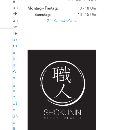
030-85070574-1
e
au
Montag - Freitag:
10 - 18 Uhr
ch
Samstag:
10 - 15 Uhr
un
Zur Kontakt-Seite
se
re
ak
tu
el
le
n
A
n
g
e
b
ot
e
un
d
R