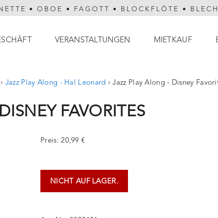
NETTE
•
OBOE
•
FAGOTT
•
BLOCKFLÖTE
•
BLEC
ESCHÄFT
VERANSTALTUNGEN
MIETKAUF
›
Jazz Play Along - Hal Leonard
›
Jazz Play Along - Disney Favori
 DISNEY FAVORITES
Preis: 20,99 €
NICHT AUF LAGER.