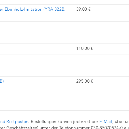
er Ebenholz-Imitation (YRA 322B,
39,00 €
110,00 €
B)
295,00 €
und Restposten
. Bestellungen können jederzeit per
E-Mail
, über u
rer Geschäftszeiten) unter der Telefonnummer 030-85070574-0 a