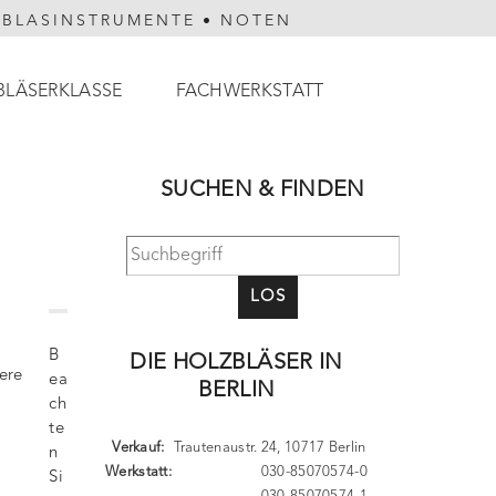
HBLASINSTRUMENTE
•
NOTEN
BLÄSERKLASSE
FACHWERKSTATT
SUCHEN & FINDEN
LOS
B
DIE HOLZBLÄSER IN
ere
ea
BERLIN
ch
te
Verkauf:
Trautenaustr. 24, 10717 Berlin
n
Werkstatt:
030-85070574-0
Si