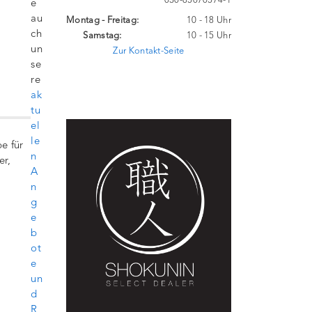
030-85070574-1
e
au
Montag - Freitag:
10 - 18 Uhr
ch
Samstag:
10 - 15 Uhr
un
Zur Kontakt-Seite
se
re
ak
tu
el
le
e für
n
er,
A
n
g
e
b
ot
e
un
d
R