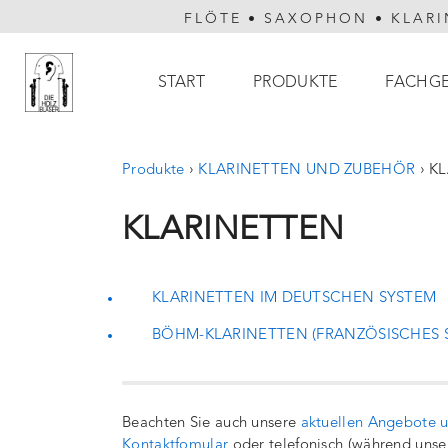
FLÖTE
•
SAXOPHON
•
KLARI
Hauptnavigation
START
PRODUKTE
FACHG
Produkte
›
KLARINETTEN UND ZUBEHÖR
›
KL
KLARINETTEN
KLARINETTEN IM DEUTSCHEN SYSTEM
BÖHM-KLARINETTEN (FRANZÖSISCHES 
Beachten Sie auch unsere
aktuellen Angebote 
Kontaktfomular
oder telefonisch (während unse