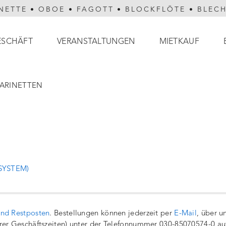
NETTE
•
OBOE
•
FAGOTT
•
BLOCKFLÖTE
•
BLEC
ESCHÄFT
VERANSTALTUNGEN
MIETKAUF
ARINETTEN
SYSTEM)
und Restposten
. Bestellungen können jederzeit per
E-Mail
, über u
rer Geschäftszeiten) unter der Telefonnummer 030-85070574-0 a