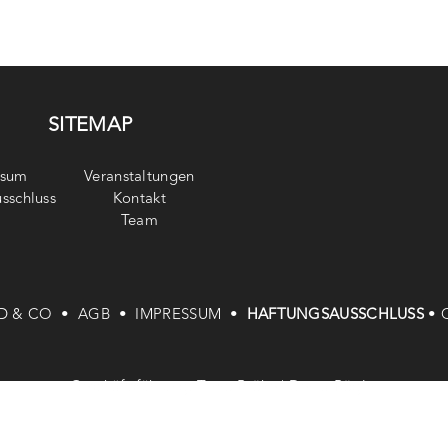
SITEMAP
ssum
Veranstaltungen
sschluss
Kontakt
Team
D & CO •
AGB •
IMPRESSUM •
HAFTUNGSAUSSCHLUSS
•
Geschäftsführung: Timo Bröke | Denia Röglin