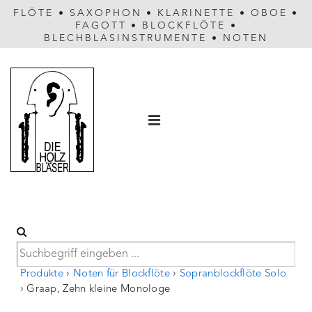
FLÖTE
•
SAXOPHON
•
KLARINETTE
•
OBOE
•
FAGOTT
•
BLOCKFLÖTE
•
BLECHBLASINSTRUMENTE
•
NOTEN
Hauptnavigation
MENÜ
Produkte
›
Noten für Blockflöte
›
Sopranblockflöte Solo
›
Graap, Zehn kleine Monologe