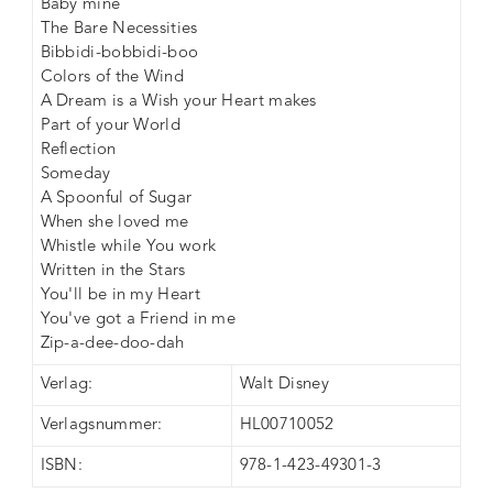
Baby mine
The Bare Necessities
Bibbidi-bobbidi-boo
Colors of the Wind
A Dream is a Wish your Heart makes
Part of your World
Reflection
Someday
A Spoonful of Sugar
When she loved me
Whistle while You work
Written in the Stars
You'll be in my Heart
You've got a Friend in me
Zip-a-dee-doo-dah
Verlag:
Walt Disney
Verlagsnummer:
HL00710052
ISBN:
978-1-423-49301-3