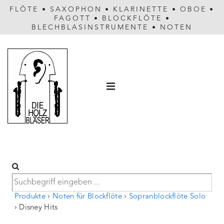
FLÖTE
•
SAXOPHON
•
KLARINETTE
•
OBOE
•
FAGOTT
•
BLOCKFLÖTE
•
BLECHBLASINSTRUMENTE
•
NOTEN
Hauptnavigation
MENÜ
Produkte
›
Noten für Blockflöte
›
Sopranblockflöte Solo
›
Disney Hits