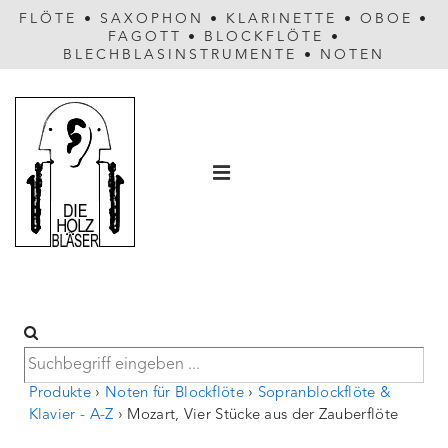
FLÖTE
•
SAXOPHON
•
KLARINETTE
•
OBOE
•
FAGOTT
•
BLOCKFLÖTE
•
BLECHBLASINSTRUMENTE
•
NOTEN
Hauptnavigation
MENÜ
Produkte
›
Noten für Blockflöte
›
Sopranblockflöte &
Klavier - A-Z
›
Mozart, Vier Stücke aus der Zauberflöte