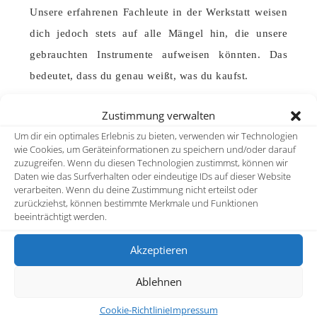
Unsere erfahrenen Fachleute in der Werkstatt weisen
dich jedoch stets auf alle Mängel hin, die unsere
gebrauchten Instrumente aufweisen könnten. Das
bedeutet, dass du genau weißt, was du kaufst.
Zustimmung verwalten
ANKAUF UND VERKAUF AUF
Um dir ein optimales Erlebnis zu bieten, verwenden wir Technologien
KOMMISSION
wie Cookies, um Geräteinformationen zu speichern und/oder darauf
zuzugreifen. Wenn du diesen Technologien zustimmst, können wir
Daten wie das Surfverhalten oder eindeutige IDs auf dieser Website
Wir haben immer ein reichhaltiges Angebot an
verarbeiten. Wenn du deine Zustimmung nicht erteilst oder
zurückziehst, können bestimmte Merkmale und Funktionen
Kommissions-instrumenten und sind bloß der
beeinträchtigt werden.
Vermittler. Trotzdem kannst du dir sicher sein, dass
Akzeptieren
du in ein seriöses Gebrauchtinstrument investierst.
Ablehnen
Wenn du möchtest, dass wir dein Instrument in
Cookie-Richtlinie
Impressum
Kommission verkaufen, nimm bitte Kontakt mit uns