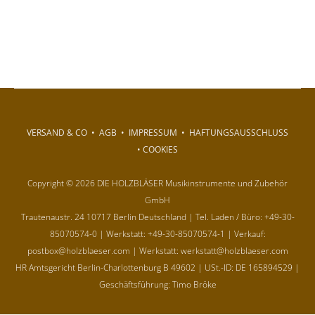
VERSAND & CO
•
AGB
•
IMPRESSUM
•
HAFTUNGSAUSSCHLUSS
•
COOKIES
Copyright © 2026 DIE HOLZBLÄSER Musikinstrumente und Zubehör
GmbH
Trautenaustr. 24 10717 Berlin Deutschland | Tel. Laden / Büro: +49-30-
85070574-0 | Werkstatt: +49-30-85070574-1 | Verkauf:
postbox@holzblaeser.com | Werkstatt: werkstatt@holzblaeser.com
HR Amtsgericht Berlin-Charlottenburg B 49602 | USt.-ID: DE 165894529 |
Geschäftsführung: Timo Bröke