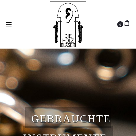
•
•
•
•
•
FLÖTE
SAXOPHON
KLARINETTE
OBOE
FAGOTT
•
•
BLOCKFLÖTE
BLECHBLASINSTRUMENTE
NOTEN
0
GEBRAUCHTE